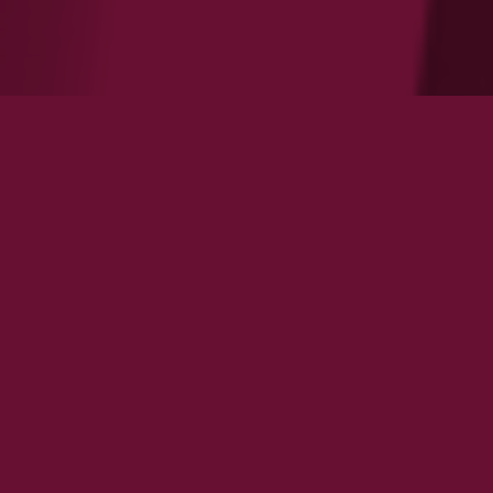
Filtrer par
ÉNERGIE
FINANCE
GÉOPOLITIQUE
IMMOBILIER
INDUSTRIE
INTERNATIONAL
SANTÉ
SERVICES
TECHNOLOGIE
TRANSPORT