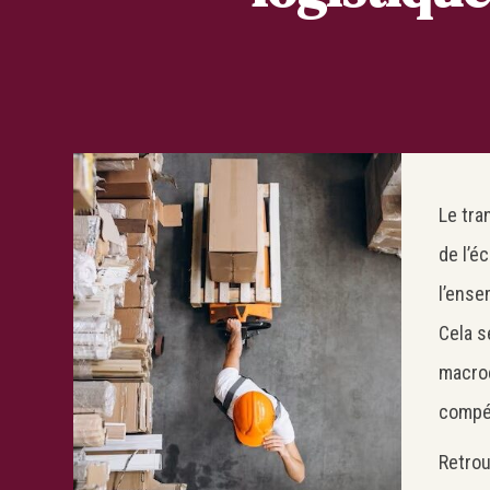
Le tra
de l’é
l’ense
Cela s
macroé
compét
Retrou