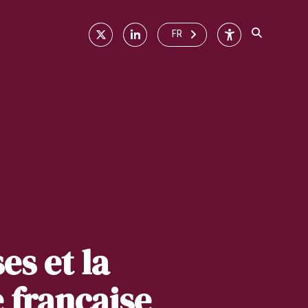
X
Linkedin
Accessibilité
FR
es et la
e française