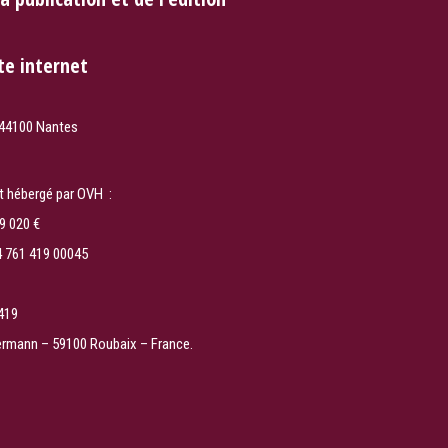
te internet
 44100 Nantes
t hébergé par OVH :
9 020 €
4 761 419 00045
 419
llermann – 59100 Roubaix – France.