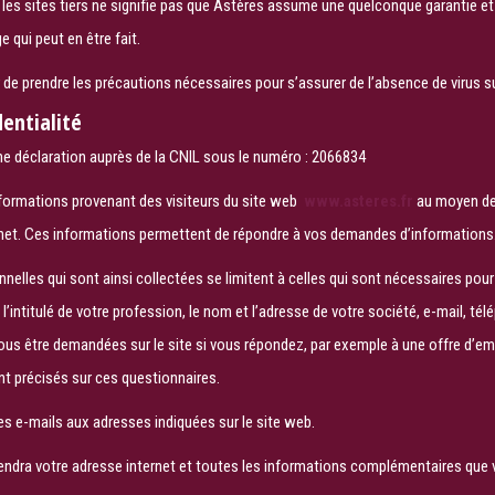
t les sites tiers ne signifie pas que Astères assume une quelconque garantie et
 qui peut en être fait.
ur de prendre les précautions nécessaires pour s’assurer de l’absence de virus sur
dentialité
’une déclaration auprès de la CNIL sous le numéro : 2066834
nformations provenant des visiteurs du site web
www.asteres.fr
au moyen de
ternet. Ces informations permettent de répondre à vos demandes d’informations
nelles qui sont ainsi collectées se limitent à celles qui sont nécessaires pour
’intitulé de votre profession, le nom et l’adresse de votre société, e-mail, tél
us être demandées sur le site si vous répondez, par exemple à une offre d’emp
t précisés sur ces questionnaires.
s e-mails aux adresses indiquées sur le site web.
dra votre adresse internet et toutes les informations complémentaires que 