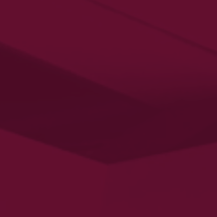
la
crise
de
la
Covid-19.
<a>
Auteur
de
La
civilisation
de
la
peur
(2024).</a>