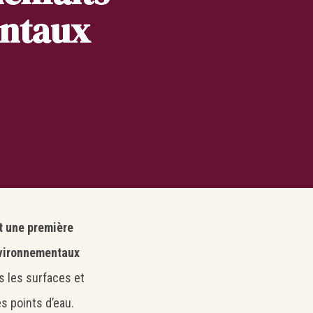
entaux
t une première
nvironnementaux
s les surfaces et
es points d’eau.