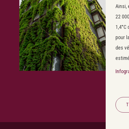
Ainsi,
22 000
1,4°C 
pour l
des vé
estimé
Infogr
T