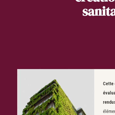
sanit
Cette
évalua
rendus
élémen