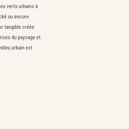
ces verts urbains à
ocké ou encore
r tangible créée
prises du paysage et
ilieu urbain est