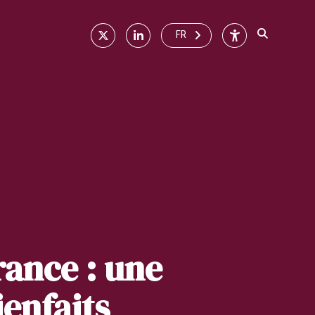
X
Linkedin
Accessibilité
FR
rance : une
ienfaits