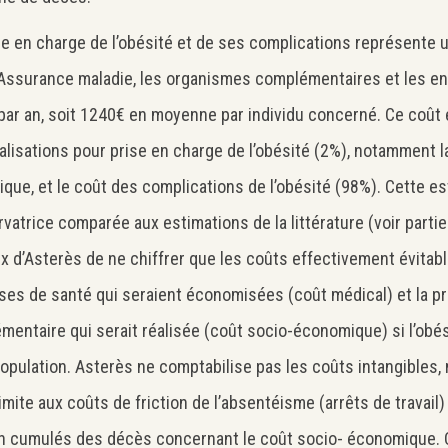
se en charge de l’obésité et de ses complications représente un
’Assurance maladie, les organismes complémentaires et les en
ar an, soit 1240€ en moyenne par individu concerné. Ce coût 
alisations pour prise en charge de l’obésité (2%), notamment l
rique, et le coût des complications de l’obésité (98%). Cette e
vatrice comparée aux estimations de la littérature (voir partie 6
ix d’Asterès de ne chiffrer que les coûts effectivement évitable
ses de santé qui seraient économisées (coût médical) et la 
mentaire qui serait réalisée (coût socio-économique) si l’obésit
population. Asterès ne comptabilise pas les coûts intangibles, n
imite aux coûts de friction de l’absentéisme (arrêts de travail)
on cumulés des décès concernant le coût socio- économique. C