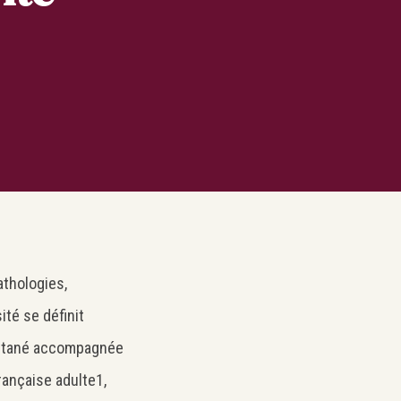
athologies,
té se définit
utané accompagnée
ançaise adulte1,