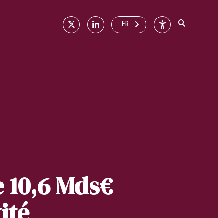
X
Linkedin
Accessibilité
FR
..
e 10,6 Mds€
ité