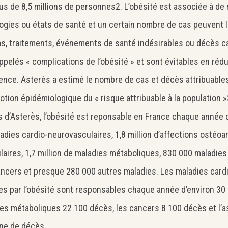
lus de 8,5 millions de personnes2. L’obésité est associée à 
ogies ou états de santé et un certain nombre de cas peuvent lui
, traitements, événements de santé indésirables ou décès cau
pelés « complications de l’obésité » et sont évitables en réd
ence. Asterès a estimé le nombre de cas et décès attribuables à 
otion épidémiologique du « risque attribuable à la population »
s d’Asterès, l’obésité est reponsable en France chaque année d
adies cardio-neurovasculaires, 1,8 million d’affections ostéoar
aires, 1,7 million de maladies métaboliques, 830 000 maladies
ncers et presque 280 000 autres maladies. Les maladies card
es par l’obésité sont responsables chaque année d’environ 30 4
es métaboliques 22 100 décès, les cancers 8 100 décès et l
ne de décès.