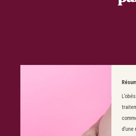
Résum
L’obé
traitem
comme 
d’une 