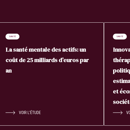
SANTÉ
SANTÉ
La santé mentale des actifs: un
Innova
coût de 25 milliards d’euros par
thérap
an
politi
estima
et éco
sociét
VOIR L'ÉTUDE
VO