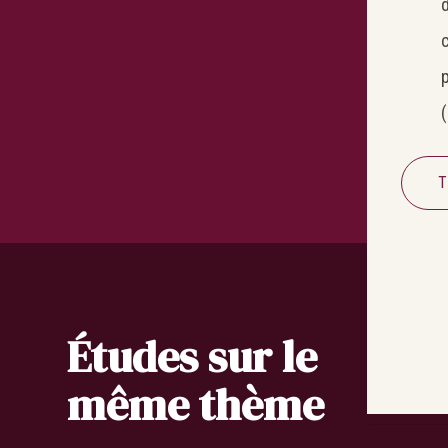
d
c
p
T
Études sur le
même thème