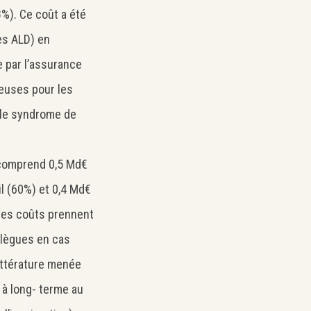
. Ce coût a été
ses ALD) en
e par l’assurance
teuses pour les
 le syndrome de
̂t comprend 0,5 Md€
il (60%) et 0,4 Md€
Ces coûts prennent
llègues en cas
térature menée
 à long- terme au