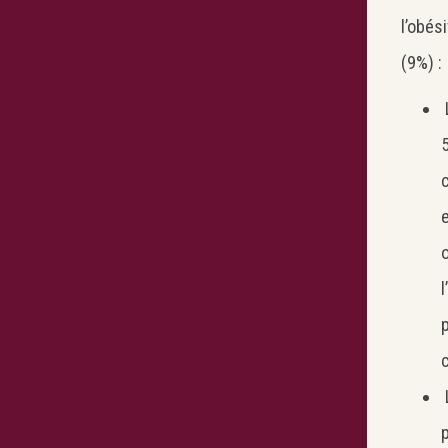
l’obé
(9%) :
L
e
l
p
L