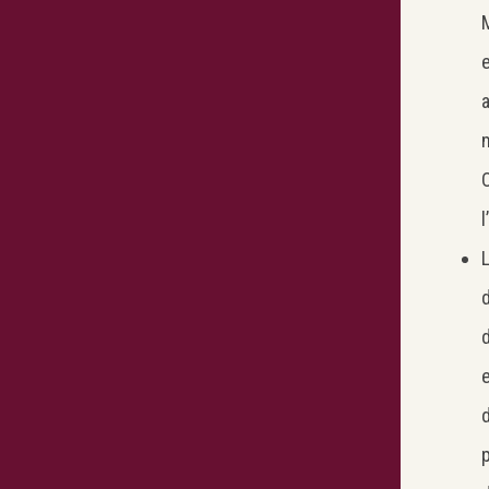
M
e
a
L
d
d
e
p