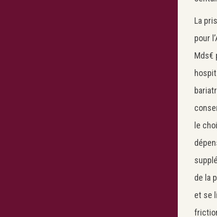
La pri
pour l
Mds€ p
hospit
bariat
conser
le cho
dépen
supplé
de la 
et se l
fricti