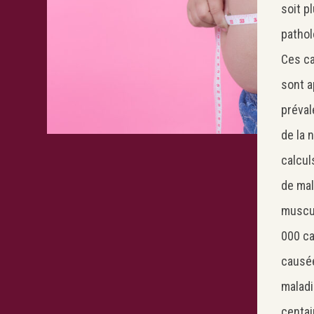
soit p
pathol
Ces cas
sont ap
préval
de la n
calcul
de mal
muscul
000 ca
causé
maladi
centai