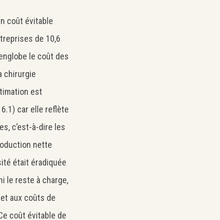
 coût évitable
treprises de 10,6
englobe le coût des
a chirurgie
stimation est
.1) car elle reflète
s, c’est-à-dire les
production nette
é était éradiquée
i le reste à charge,
 et aux coûts de
e coût évitable de