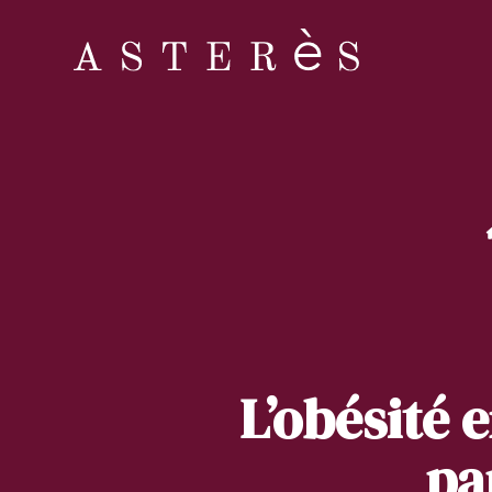
L’obésité 
pa