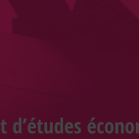
t d’études écon
Search