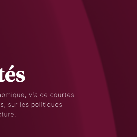
tés
onomique,
via
de courtes
, sur les politiques
cture.