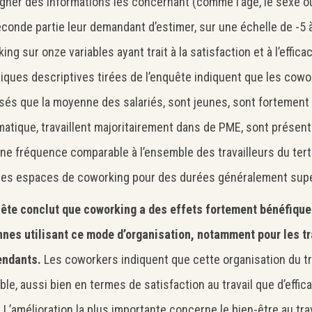
gner des informations les concernant (comme l’âge, le sexe ou
conde partie leur demandant d’estimer, sur une échelle de -5 à
ng sur onze variables ayant trait à la satisfaction et à l’efficac
tiques descriptives tirées de l’enquête indiquent que les cow
isés que la moyenne des salariés, sont jeunes, sont fortement
rmatique, travaillent majoritairement dans de PME, sont présen
ne fréquence comparable à l’ensemble des travailleurs du tert
es espaces de coworking pour des durées généralement supé
ête conclut que coworking a des effets fortement bénéfique
nes utilisant ce mode d’organisation, notamment pour les tr
endants.
Les coworkers indiquent que cette organisation du tra
able, aussi bien en termes de satisfaction au travail que d’effica
l. L’amélioration la plus importante concerne le bien-être au tra