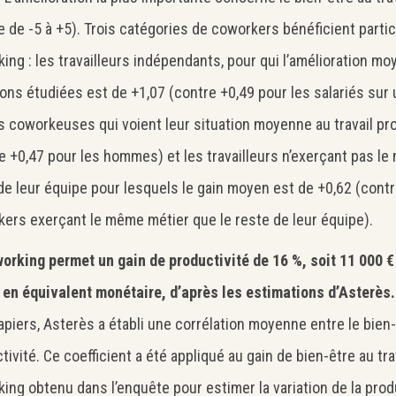
le de -5 à +5). Trois catégories de coworkers bénéficient parti
Search
Rechercher
ing : les travailleurs indépendants, pour qui l’amélioration m
ons étudiées est de +1,07 (contre +0,49 pour les salariés sur u
es coworkeuses qui voient leur situation moyenne au travail pr
e +0,47 pour les hommes) et les travailleurs n’exerçant pas le 
de leur équipe pour lesquels le gain moyen est de +0,62 (contr
ers exerçant le même métier que le reste de leur équipe).
orking permet un gain de productivité de 16 %, soit 11 000 €
 en équivalent monétaire, d’après les estimations d’Asterès.
piers, Asterès a établi une corrélation moyenne entre le bien-ê
ivité. Ce coefficient a été appliqué au gain de bien-être au tra
ing obtenu dans l’enquête pour estimer la variation de la prod