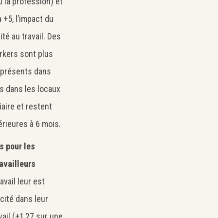
 la profession) et
 +5, l’impact du
ité au travail. Des
orkers sont plus
 présents dans
ts dans les locaux
iaire et restent
rieures à 6 mois.
s pour les
availleurs
vail leur est
cité dans leur
vail (+1,27 sur une