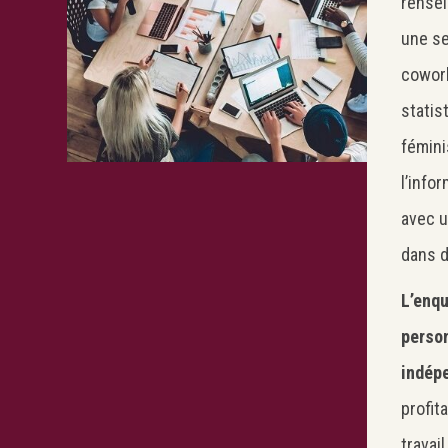
rensei
une se
coworki
statis
fémin
l’info
avec u
dans d
L’enqu
person
indép
profit
travai