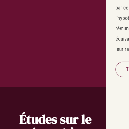
par ce
l’hypo
rémun
équiv
leur r
T
Études sur le