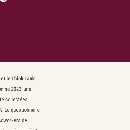
 et le Think Tank
tomne 2023, une
é collectées,
 %. Le questionnaire
 coworkers de