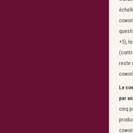
échel
cowork
questi
+5), l
(contr
reste 
cowork
Le cow
par an
cinq pa
product
cowork