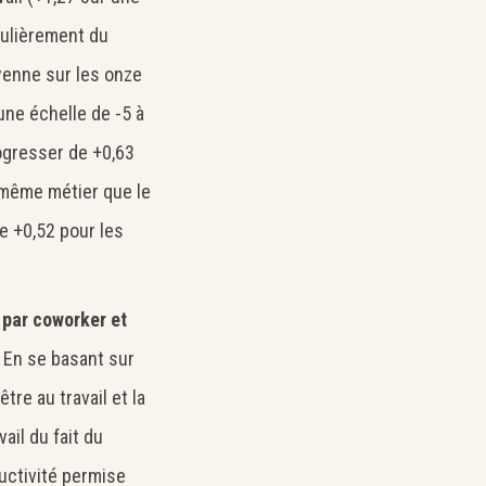
culièrement du
oyenne sur les onze
ne échelle de -5 à
ogresser de +0,63
même métier que le
e +0,52 pour les
 par coworker et
En se basant sur
tre au travail et la
vail du fait du
uctivité permise