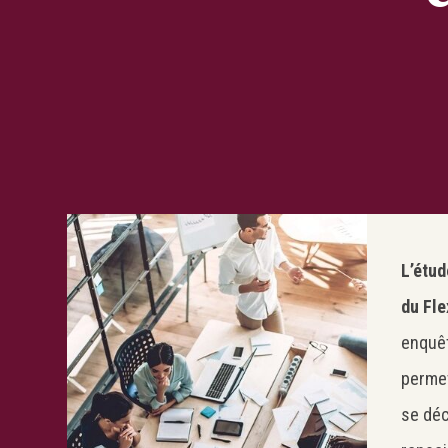
L’étu
du Fle
enquê
permet
se dé