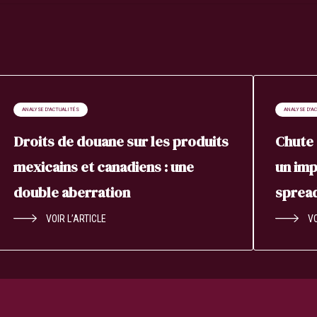
ANALYSE D'ACTUALITÉS
ANALYSE D'A
Droits de douane sur les produits
Chute 
mexicains et canadiens : une
un imp
double aberration
sprea
VOIR L’ARTICLE
VO