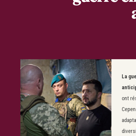
La gue
antici
ont ré
Cepend
adapta
divers