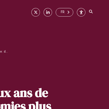
X
Linkedin
Accessibilité
FR
 : d...
ux ans de
omies plus