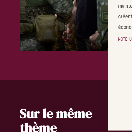
mainte
créent
écono
NOTE_U
Sur le même
thème