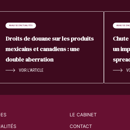
ANALYSE D'ACTUALITÉS
ANALYSE D'A
Droits de douane sur les produits
Chute 
mexicains et canadiens : une
un imp
double aberration
sprea
VOIR L’ARTICLE
VO
DES
LE CABINET
ALITÉS
CONTACT