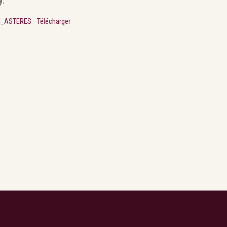
y.
4_ASTERES
Télécharger
Search
Rechercher