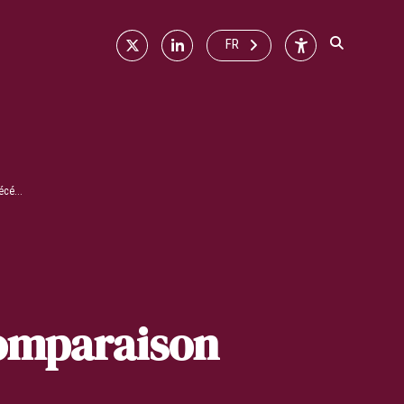
X
Linkedin
Accessibilité
FR
cé...
comparaison