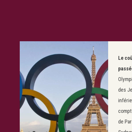
Le coû
passé
Olympi
des Je
inféri
compte
de Par