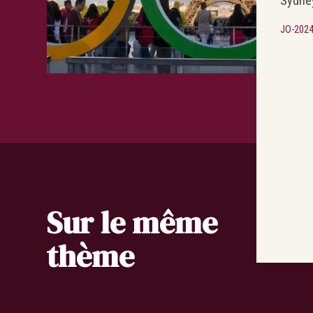
Sydne
JO-202
Sur le même
thème