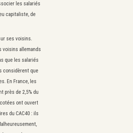
ssocier les salariés
eu capitaliste, de
sur ses voisins.
s voisins allemands
as que les salariés
s considèrent que
s. En France, les
nt près de 2,5% du
 cotées ont ouvert
ires du CAC40 : ils
 Malheureusement,