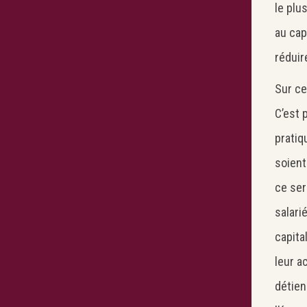
le plu
au cap
réduir
Sur ce
C’est 
pratiq
soient
ce ser
salari
capita
leur a
détien