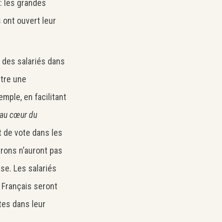
: les grandes
 ont ouvert leur
t des salariés dans
utre une
emple, en facilitant
au cœur du
t de vote dans les
trons n’auront pas
se. Les salariés
s Français seront
tes dans leur