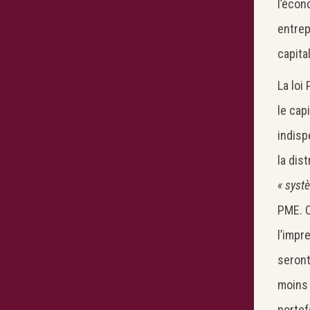
l’écon
entrep
capital
La loi
le cap
indispe
la dis
« syst
PME. C
l’impr
seront
moins 
portef