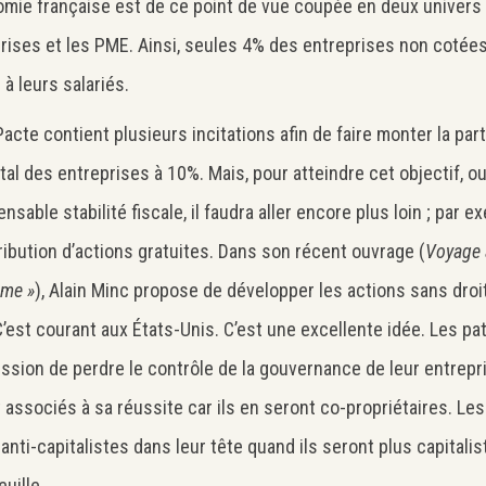
omie française est de ce point de vue coupée en deux univers 
rises et les PME. Ainsi, seules 4% des entreprises non cotées
 à leurs salariés.
 Pacte contient plusieurs incitations afin de faire monter la par
ital des entreprises à 10%. Mais, pour atteindre cet objectif, o
nsable stabilité fiscale, il faudra aller encore plus loin ; par ex
tribution d’actions gratuites. Dans son récent ouvrage (
Voyage 
ème »
), Alain Minc propose de développer les actions sans droi
’est courant aux États-Unis. C’est une excellente idée. Les pa
ession de perdre le contrôle de la gouvernance de leur entrepri
 associés à sa réussite car ils en seront co-propriétaires. Le
anti-capitalistes dans leur tête quand ils seront plus capitalis
euille.