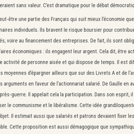
seraient sans valeur. C’est dramatique pour le débat démocrati
 peut-être une partie des Français qui suit mieux l’économie que 
naires individuels. Ils bravent le risque boursier pour contribue
s, voire au financement des entreprises. De fait, ils sont obli
faires économiques : ils engagent leur argent. Cela dit, être ac
e activité de personne aisée et qui dispose de temps. Il est dif
s moyennes d’épargner ailleurs que sur des Livrets A et de l’a
es arguments en faveur de l’actionnariat salarié. De Gaulle en ava
près-guerre. Il appelait cela la participation. Dans son esprit, il
er le communisme et le libéralisme. Cette idée grandiloquen
bjet. Il estimait aussi que salariés et patrons devaient fixer le
le. Cette proposition est aussi démagogique que sympathiqu