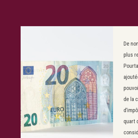
De nom
plus r
Pourta
ajouté
pouvoi
de la 
d’impô
quart 
consid