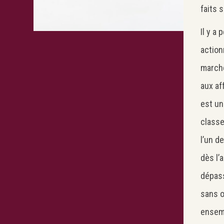
faits 
Il y a
action
marché
aux af
est un
classe
l’un d
dès l’a
dépass
sans o
ensemb