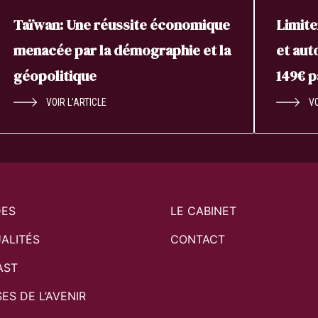
Taïwan: Une réussite économique
Limite
menacée par la démographie et la
et aut
géopolitique
149€ 
VOIR L’ARTICLE
VO
DES
LE CABINET
ALITÉS
CONTACT
AST
SES DE L’AVENIR