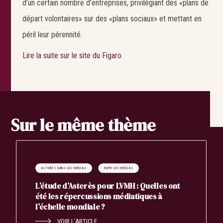
d’un certain nombre d’entreprises, privilégiant des «plans de
départ volontaires» sur des «plans sociaux» et mettant en
Search
Rechercher
péril leur pérennité.
Lire la suite sur le site du Figaro.
Sur le même thème
ASTERÈS DANS LES MÉDIAS
REPRISES MÉDIAS
L’étude d’Asterès pour LVMH : Quelles ont
été les répercussions médiatiques à
l’échelle mondiale ?
VOIR L’ARTICLE