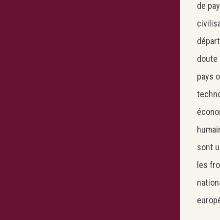
de pay
civili
départ
doute 
pays o
techno
économ
humain
sont u
les fr
nation
europ