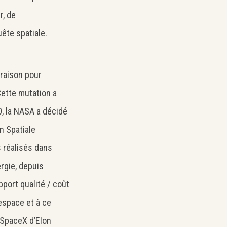
r, de
ête spatiale.
 raison pour
Cette mutation a
0, la NASA a décidé
on Spatiale
s réalisés dans
ergie, depuis
port qualité / coût
’espace et à ce
SpaceX d’Elon