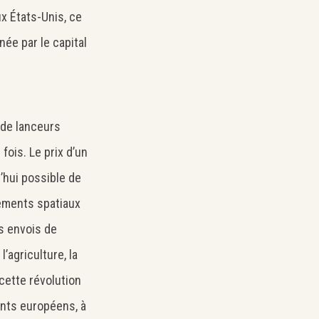
x États-Unis, ce
ée par le capital
 de lanceurs
fois. Le prix d’un
d’hui possible de
cements spatiaux
s envois de
’agriculture, la
cette révolution
eants européens, à