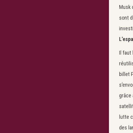
Musk o
sont d
invest
L’espa
Il fau
réutil
billet
s’envo
grâce 
satell
lutte 
des la