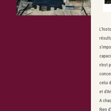
L’hist
résult
s’impo
capaci
n’est 
concen
celui 
et d’A
A chaq
Rien d