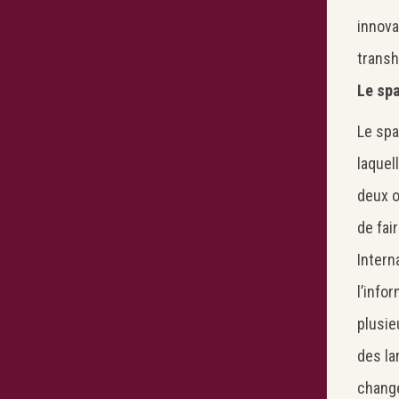
innova
transh
Le spa
Le spa
laquel
deux o
de fair
Intern
l’info
plusie
des la
chang