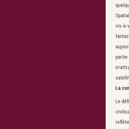
quelqu
Spatia
vis-à-
fantas
aujour
partie
irratt
satell
La con
Le déf
civili
reflèt