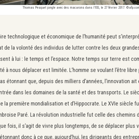
Thomas Pesquet jongle avec des macarons dans l’ISS, le 27 février 2017. ©afp.c
oire technologique et économique de l’humanité peut s’interp
at de la volonté des individus de lutter contre les deux grande
sent à lui : le temps et l’espace. Notre temps sur terre est co
té à nous déplacer est limitée. L’homme se voulant l’être libre 
pas étonnant que, depuis des milliers d’années, l’innovation ait
trée dans les domaines de la santé et des transports. Le sièc
de la première mondialisation et d’Hippocrate. Le XVIe siècle f
mbroise Paré. La révolution industrielle fut celle des chemins d
ue fois, il s’agit de vivre plus longtemps, de se déplacer plus vi
’étonnant donc à ce que, aujourd’hui, les dirigeants des entrep