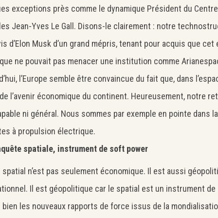
es exceptions près comme le dynamique Président du Centre 
les Jean-Yves Le Gall. Disons-le clairement : notre technostru
vis d’Elon Musk d’un grand mépris, tenant pour acquis que cet
que ne pouvait pas menacer une institution comme Arianespa
d’hui, l’Europe semble être convaincue du fait que, dans l’espa
 de l’avenir économique du continent. Heureusement, notre reta
rapable ni général. Nous sommes par exemple en pointe dans l
ites à propulsion électrique.
quête spatiale, instrument de soft power
i spatial n’est pas seulement économique. Il est aussi géopolit
sationnel. Il est géopolitique car le spatial est un instrument d
e bien les nouveaux rapports de force issus de la mondialisati