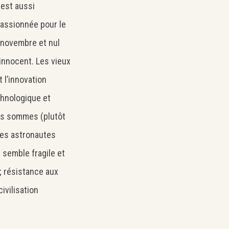
 est aussi
 passionnée pour le
 novembre et nul
 innocent. Les vieux
t l’innovation
chnologique et
us sommes (plutôt
 les astronautes
 semble fragile et
 ; résistance aux
ivilisation