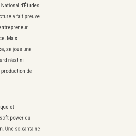
National d’Études
cture a fait preuve
 entrepreneur
ce. Mais
ce, se joue une
rd n’est ni
a production de
ique et
e soft power qui
on. Une soixantaine