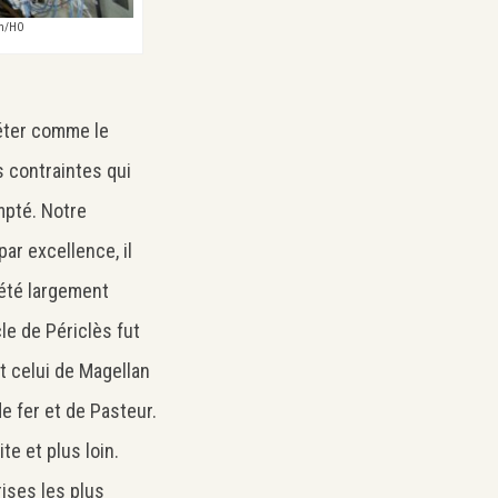
om/HO
réter comme le
s contraintes qui
mpté. Notre
par excellence, il
 été largement
le de Périclès fut
ut celui de Magellan
e fer et de Pasteur.
te et plus loin.
rises les plus