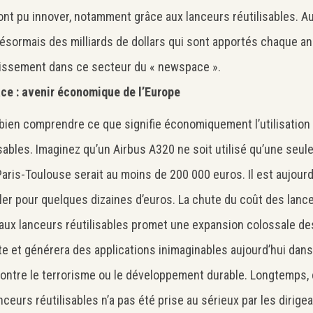
nt pu innover, notamment grâce aux lanceurs réutilisables. Au
ésormais des milliards de dollars qui sont apportés chaque ann
issement dans ce secteur du « newspace ».
ce : avenir économique de l’Europe
t bien comprendre ce que signifie économiquement l’utilisation
isables. Imaginez qu’un Airbus A320 ne soit utilisé qu’une seule 
 Paris-Toulouse serait au moins de 200 000 euros. Il est aujour
ler pour quelques dizaines d’euros. La chute du coût des lan
aux lanceurs réutilisables promet une expansion colossale de
ite et générera des applications inimaginables aujourd’hui dans l
Search
Rechercher
contre le terrorisme ou le développement durable. Longtemps, 
nceurs réutilisables n’a pas été prise au sérieux par les dirig