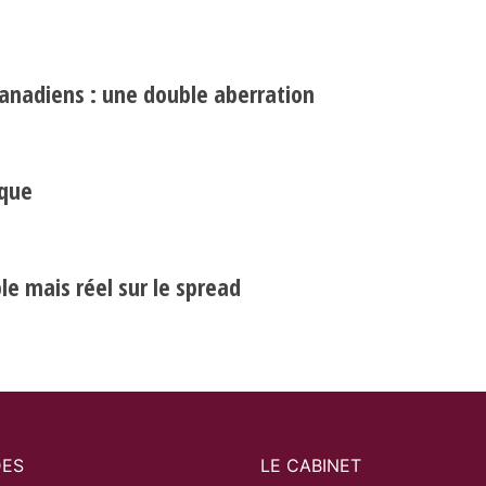
canadiens : une double aberration
Search
Rechercher
ique
e mais réel sur le spread
DES
LE CABINET