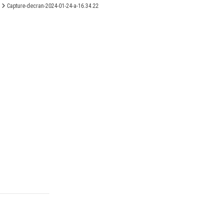
Capture-decran-2024-01-24-a-16.34.22
X
Linkedin
Accessibilité
FR