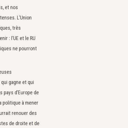
s, et nos
ntenses. L’Union
ques, très
nir : l’UE et le RU
niques ne pourront
reuses
qui gagne et qui
s pays d’Europe de
la politique à mener
urrait renouer des
tes de droite et de