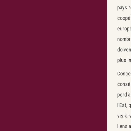
pays a
coopér
europé
nombre
doiven
plus i
Concer
conséq
perd à
l’Est,
vis-à-
liens 