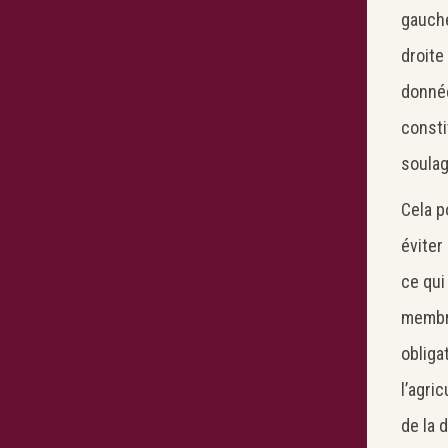
gauche
droite
donnée
consti
soulag
Cela p
éviter
ce qui
membre
obliga
l’agri
de la 