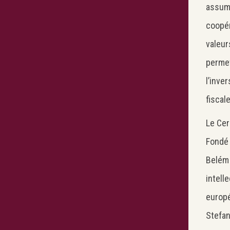
assume
coopér
valeur
permet
l’inve
fiscal
Le Cer
Fondé 
Belém 
intell
europé
Stefan