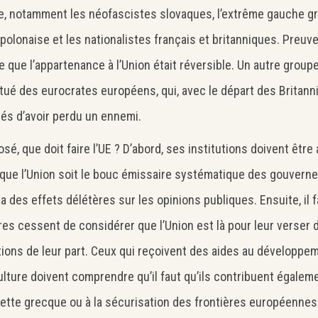
, notamment les néofascistes slovaques, l’extrême gauche gr
 polonaise et les nationalistes français et britanniques. Preuve
 que l’appartenance à l’Union était réversible. Un autre group
tué des eurocrates européens, qui, avec le départ des Britann
Search
és d’avoir perdu un ennemi.
Rechercher
osé, que doit faire l’UE ? D’abord, ses institutions doivent êtr
 que l’Union soit le bouc émissaire systématique des gouvern
 a des effets délétères sur les opinions publiques. Ensuite, il 
s cessent de considérer que l’Union est là pour leur verser d
tions de leur part. Ceux qui reçoivent des aides au développe
culture doivent comprendre qu’il faut qu’ils contribuent égalem
dette grecque ou à la sécurisation des frontières européennes. 