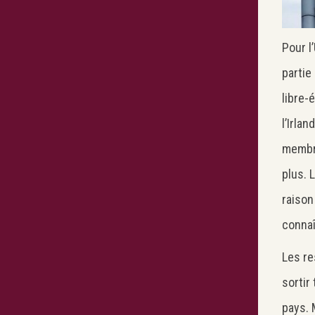
Pour l
partie
libre-
l’Irla
membre
plus. 
raison
connaî
Les re
sortir
pays. 