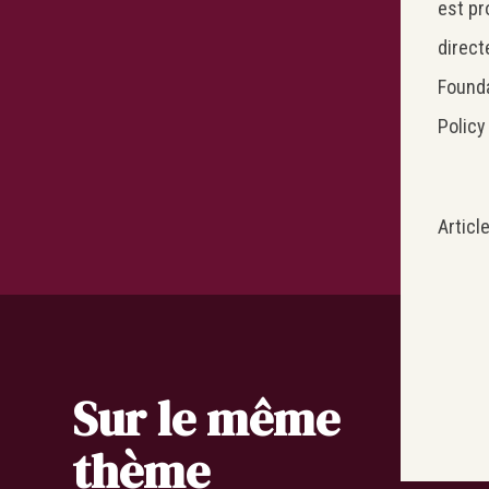
est pr
direct
Founda
Policy
Articl
Sur le même
thème