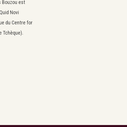
as Bouzou est
 Quid Novi
ue du Centre for
e Tchèque).