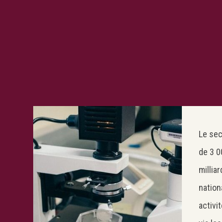
Le sec
de 3 0
millia
nation
activi