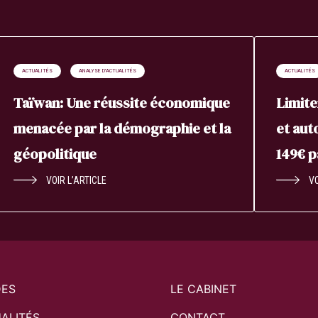
ACTUALITÉS
ANALYSE D'ACTUALITÉS
ACTUALITÉS
Taïwan: Une réussite économique
Limite
menacée par la démographie et la
et aut
géopolitique
149€ 
VOIR L’ARTICLE
VO
DES
LE CABINET
ALITÉS
CONTACT