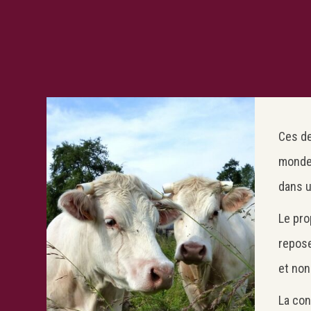
Ces de
monde.
dans u
Le pro
repose
et non
La con