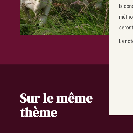
la con
méthod
seront
La not
Sur le même
thème