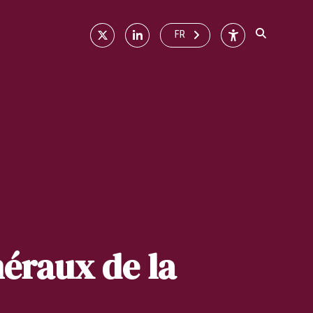
X
Linkedin
Accessibilité
FR
néraux de la