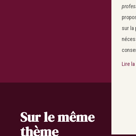
profess
propos
sur la
nécess
conse
Lire l
Sur le même
thème