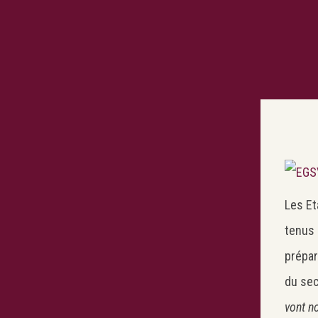
Les Et
tenus 
prépar
du sec
vont n