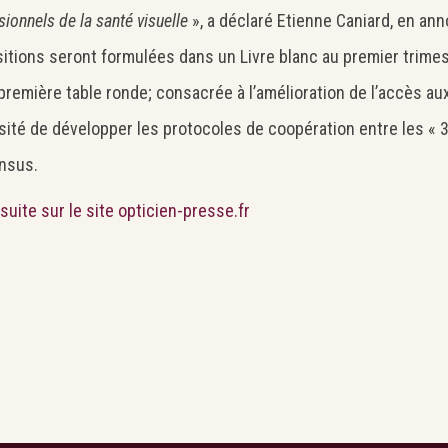
ionnels de la santé visuelle
», a déclaré Etienne Caniard, en an
itions seront formulées dans un Livre blanc au premier trime
 première table ronde; consacrée à l’amélioration de l’accès aux
ité de développer les protocoles de coopération entre les « 3O
Search
nsus.
Rechercher
a suite sur le site opticien-presse.fr