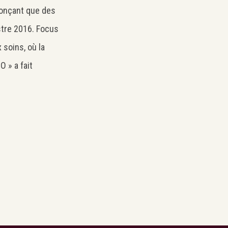
nonçant que des
stre 2016. Focus
 soins, où la
 » a fait