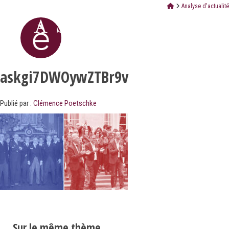
Analyse d'actualit
askgi7DWOywZTBr9v
Publié par :
Clémence Poetschke
Sur le même thème