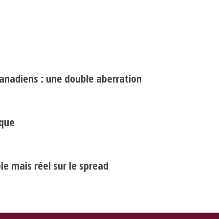
canadiens : une double aberration
Search
Rechercher
ique
e mais réel sur le spread