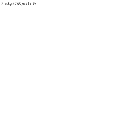
6
askgi7DWOywZTBr9v
X
Linkedin
Accessibilité
FR