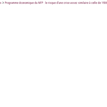
és
Programme économique du NFP : le risque d’une crise assez similaire à celle de 193
LE CABINET
LES ÉTUDES
CONTACT