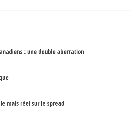
canadiens : une double aberration
Search
Rechercher
ique
e mais réel sur le spread