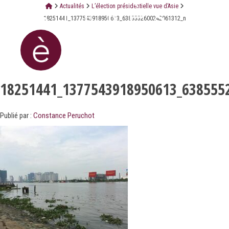
Actualités
L’élection présidentielle vue d’Asie
18251441_1377543918950613_6385552600242061312_n
18251441_1377543918950613_638555
Publié par :
Constance Peruchot