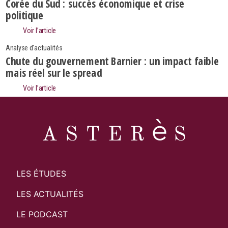
Search
Corée du Sud : succès économique et crise
Rechercher
politique
Voir l’article
Analyse d'actualités
Chute du gouvernement Barnier : un impact faible
mais réel sur le spread
Voir l’article
LES ÉTUDES
LES ACTUALITÉS
LE PODCAST