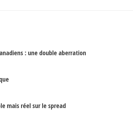
canadiens : une double aberration
Search
Rechercher
ique
e mais réel sur le spread