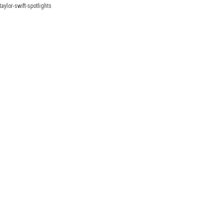
aylor-swift-spotlights
X
Linkedin
Accessibilité
FR