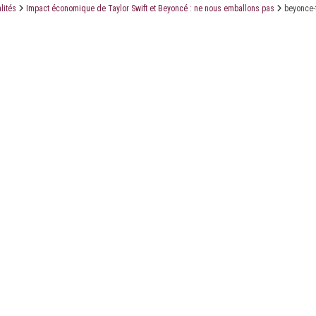
lités
Impact économique de Taylor Swift et Beyoncé : ne nous emballons pas
beyonce-t
LE CABINET
LES ÉTUDES
CONTACT