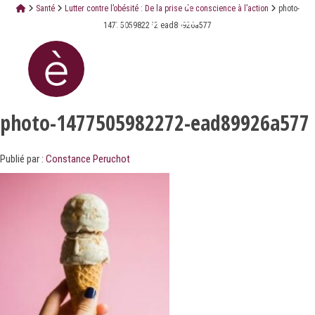
Santé
Lutter contre l’obésité : De la prise de conscience à l’action
photo-
1477505982272-ead89926a577
photo-1477505982272-ead89926a577
Publié par :
Constance Peruchot