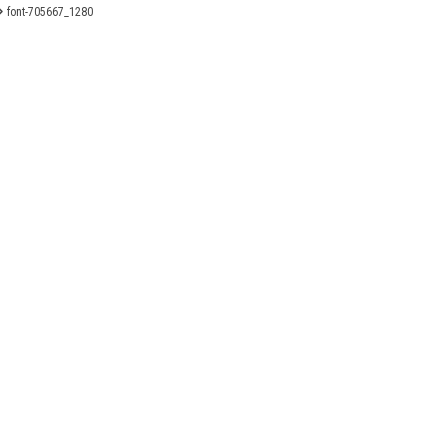
font-705667_1280
X
Linkedin
Accessibilité
FR