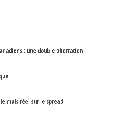
canadiens : une double aberration
Search
Rechercher
ique
e mais réel sur le spread