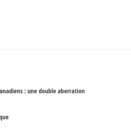
Search
Rechercher
canadiens : une double aberration
ique