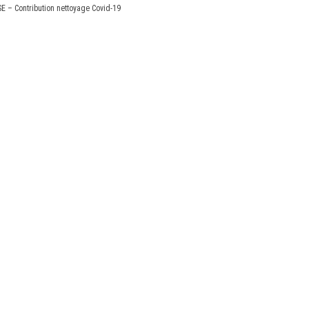
E – Contribution nettoyage Covid-19
X
Linkedin
Accessibilité
FR