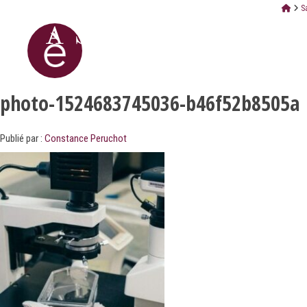
S
photo-1524683745036-b46f52b8505a
Publié par :
Constance Peruchot