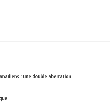
Search
Rechercher
canadiens : une double aberration
ique