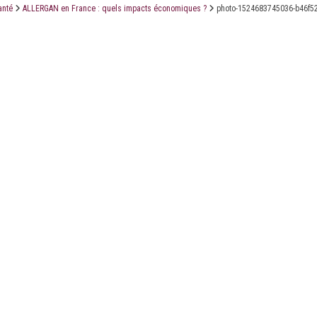
anté
ALLERGAN en France : quels impacts économiques ?
photo-1524683745036-b46f5
LE CABINET
LES ÉTUDES
CONTACT