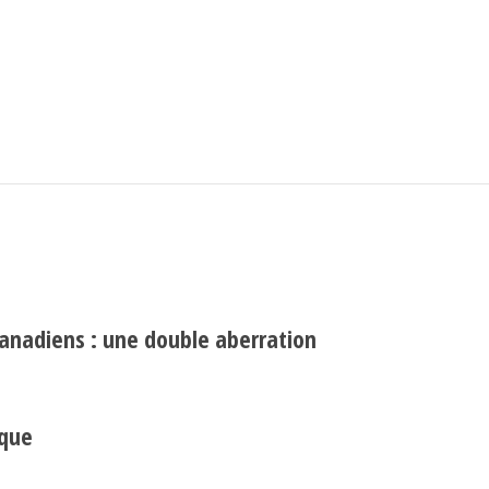
Search
Rechercher
canadiens : une double aberration
ique