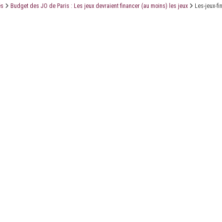
és
Budget des JO de Paris : Les jeux devraient financer (au moins) les jeux
Les-jeux-fi
LE CABINET
LES ÉTUDES
CONTACT