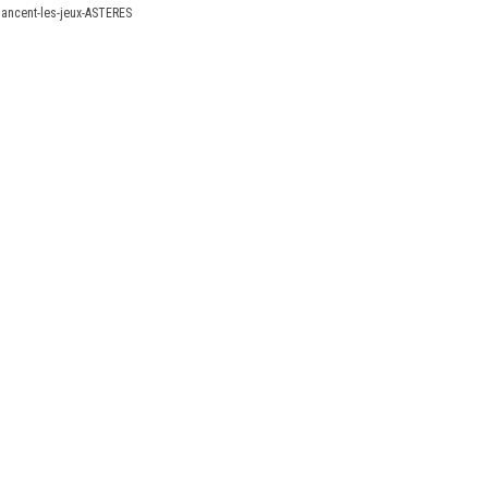
nancent-les-jeux-ASTERES
X
Linkedin
Accessibilité
FR