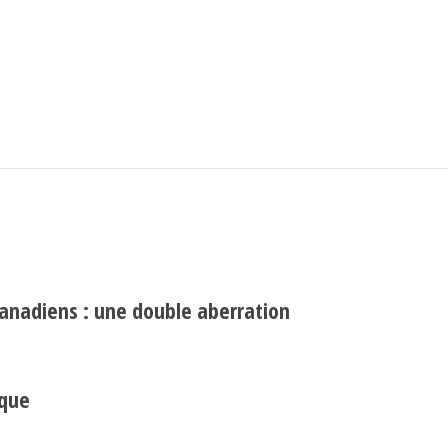
Search
Rechercher
canadiens : une double aberration
ique