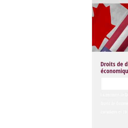
Droits de 
économiqu
février 2025
La décision de 
droits de douane
canadiens et 10