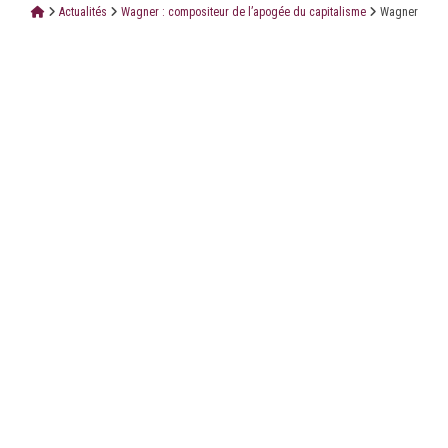
Actualités
Wagner : compositeur de l’apogée du capitalisme
Wagner
LE CABINET
LES ÉTUDES
CONTACT