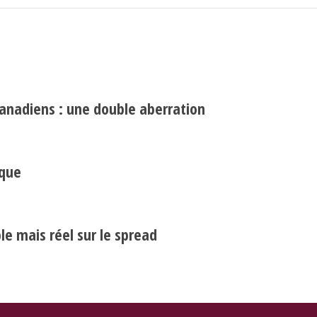
canadiens : une double aberration
Search
Rechercher
ique
e mais réel sur le spread