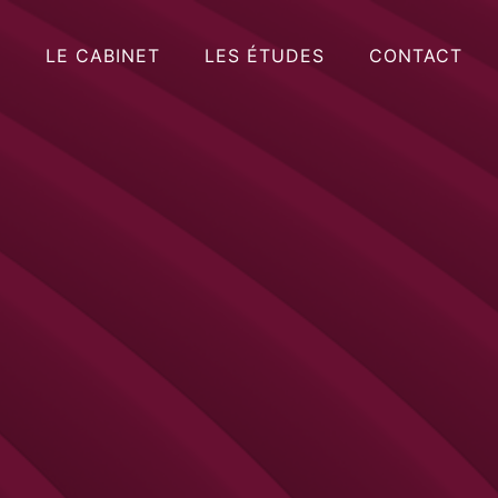
LE CABINET
LES ÉTUDES
CONTACT