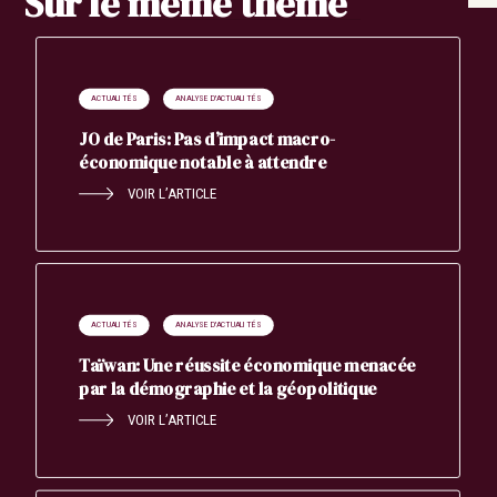
Sur le même thème
ACTUALITÉS
ANALYSE D'ACTUALITÉS
JO de Paris: Pas d’impact macro-
économique notable à attendre
Search
Rechercher
VOIR L’ARTICLE
ACTUALITÉS
ANALYSE D'ACTUALITÉS
Taïwan: Une réussite économique menacée
par la démographie et la géopolitique
VOIR L’ARTICLE