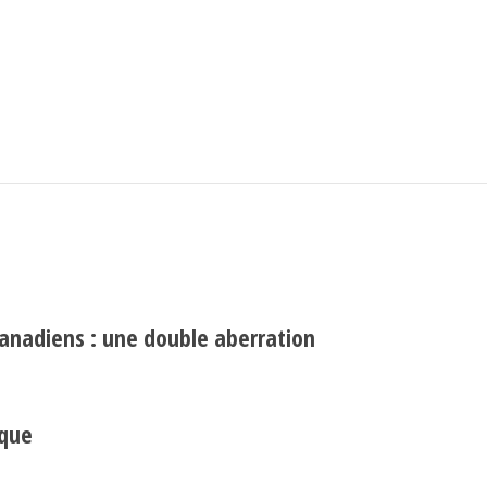
Search
Rechercher
canadiens : une double aberration
ique