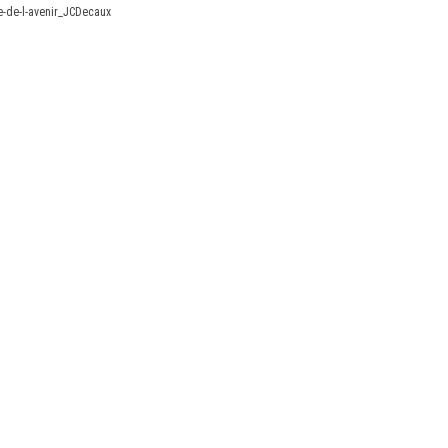
-de-l-avenir_JCDecaux
X
Linkedin
Accessibilité
FR