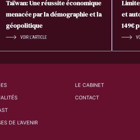
Taïwan: Une réussite économique
Limite
menacée par la démographie et la
et aut
géopolitique
149€ 
VOIR L’ARTICLE
VO
DES
LE CABINET
ALITÉS
CONTACT
AST
SES DE L’AVENIR