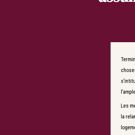
Termin
choses
s’inti
l’ampl
Les me
la rel
logem