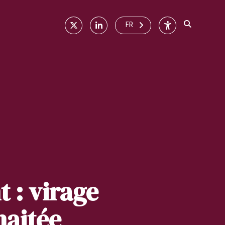
X
Linkedin
Accessibilité
FR
t : virage
haitée