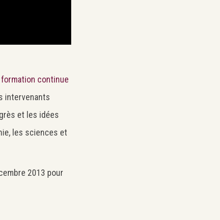
e formation continue
s intervenants
grès et les idées
hie, les sciences et
décembre 2013 pour