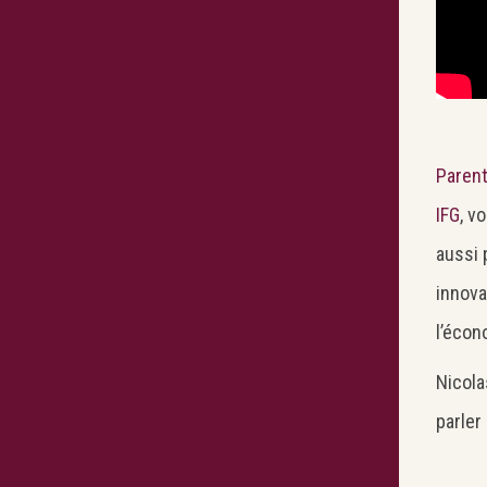
Parent
IFG
, v
aussi 
innova
l’écon
Nicola
parle