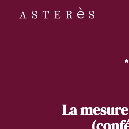
La mesure
(conf