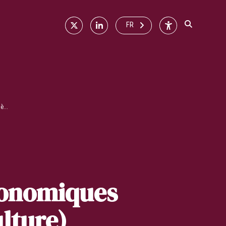
X
Linkedin
Accessibilité
FR
...
conomiques
lture)