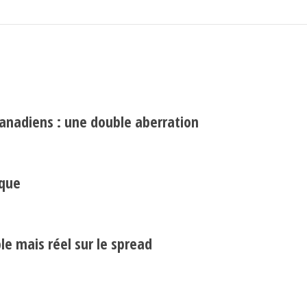
canadiens : une double aberration
Search
Rechercher
ique
e mais réel sur le spread