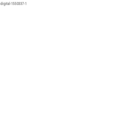
digital-1550337-1
X
Linkedin
Accessibilité
FR