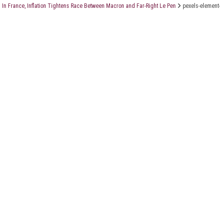
In France, Inflation Tightens Race Between Macron and Far-Right Le Pen
pexels-element-
LE CABINET
LES ÉTUDES
CONTACT