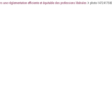
rs une réglementation efficiente et équitable des professions libérales
photo-147241758
LE CABINET
LES ÉTUDES
CONTACT