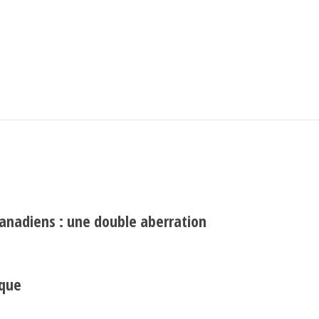
Search
Rechercher
canadiens : une double aberration
ique