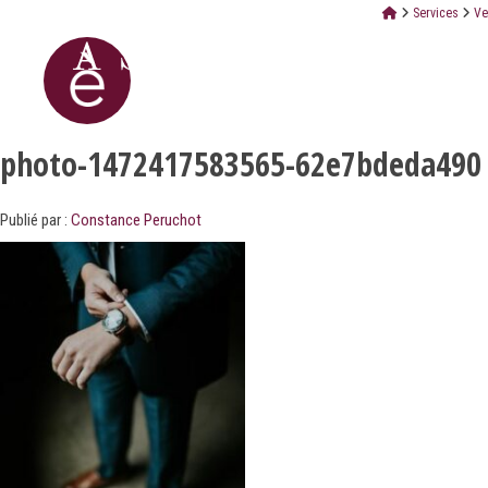
Services
Ve
photo-1472417583565-62e7bdeda490
Publié par :
Constance Peruchot