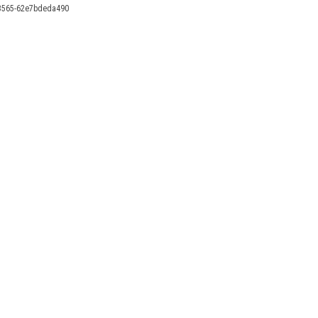
3565-62e7bdeda490
X
Linkedin
Accessibilité
FR