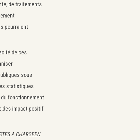
nte, de traitements
ssement
s pourraient
acité de ces
nniser
 publiques sous
s statistiques
y du fonctionnement
,des impact positif
RESTES A CHARGEEN