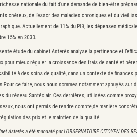
 richesse nationale du fait d’une demande de bien-être prégna
nts onéreux, de l’essor des maladies chroniques et du vieilli
aphique. Actuellement de 11% du PIB, les dépenses médicale
dre 15% en 2030.
sente étude du cabinet Asterès analyse la pertinence et l’effic
x pour mieux réguler la croissance des frais de santé et pére
ssibilité à des soins de qualité, dans un contexte de finances
n.Pour ce faire, nous nous sommes notamment appuyés sur de
es du réseau Santéclair. Ces dernières, utilisées comme prox
seaux, nous ont permis de rendre compte,de manière concrète
Search
Rechercher
régulation des prix et le maintien de la qualité.
inet Asterès a été mandaté par l’OBSERVATOIRE CITOYEN DES 