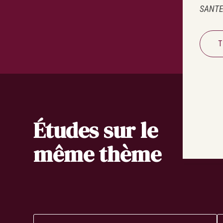
SANTE 
T
Études sur le
même thème