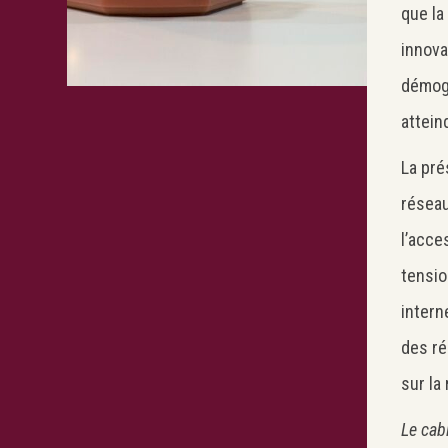
que la
innova
démogr
attein
La pré
réseau
l’acce
tensio
intern
des ré
sur la 
Le cab