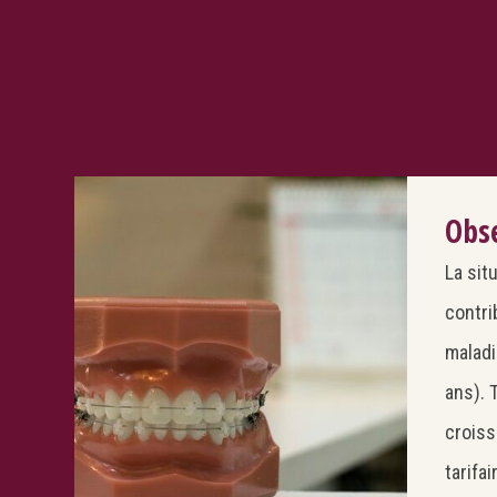
Obse
La sit
contri
maladi
ans). 
croiss
tarifa