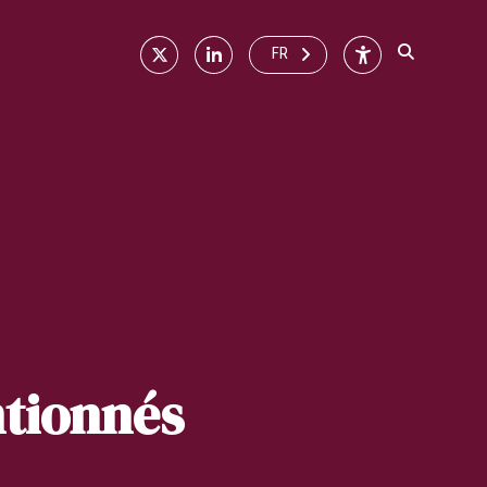
X
Linkedin
Accessibilité
FR
ntionnés