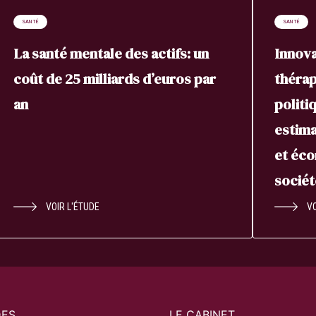
SANTÉ
SANTÉ
La santé mentale des actifs: un
Innova
coût de 25 milliards d’euros par
thérap
an
politi
estima
et éco
sociét
VOIR L'ÉTUDE
VO
DES
LE CABINET