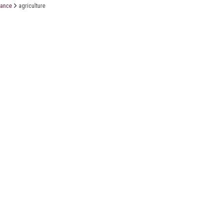
rance
agriculture
X
Linkedin
Accessibilité
FR