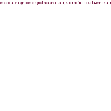
es exportations agricoles et agroalimentaires : un enjeu considérable pour l’avenir de la F
LE CABINET
LES ÉTUDES
CONTACT