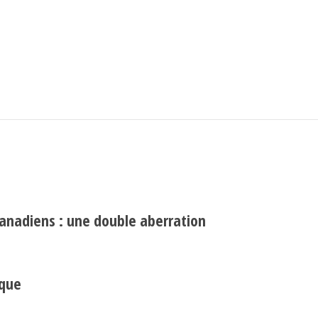
Search
Rechercher
canadiens : une double aberration
ique