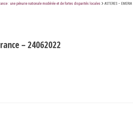
ance : une pénurie nationale modérée et de fortes disparités locales
ASTERES – EMERIA 
LE CABINET
LES ÉTUDES
CONTACT
France – 24062022