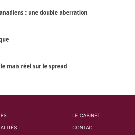
canadiens : une double aberration
Search
ique
Rechercher
e mais réel sur le spread
DES
LE CABINET
ALITÉS
CONTACT