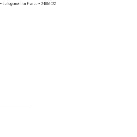
– Le logement en France – 24062022
X
Linkedin
Accessibilité
FR