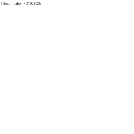
 l’électrification – 21052026
X
Linkedin
Accessibilité
FR