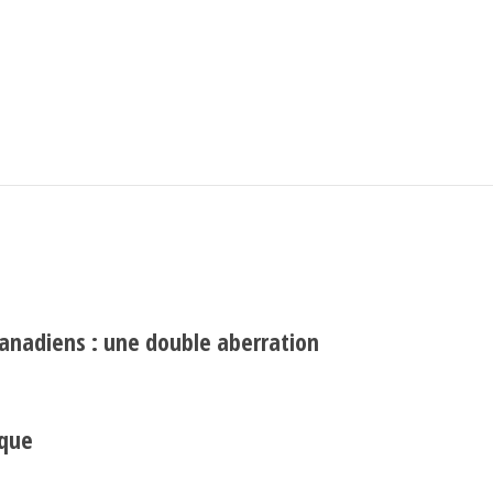
Search
Rechercher
canadiens : une double aberration
ique