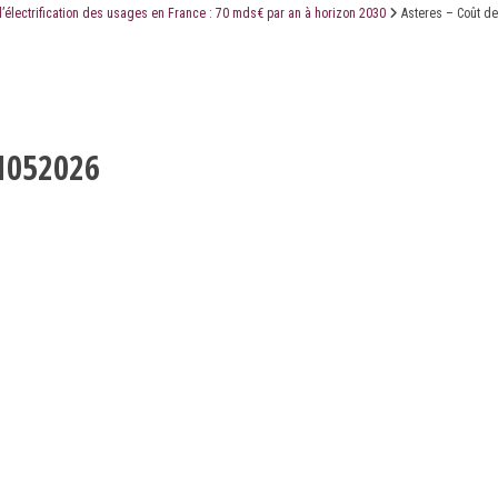
l’électrification des usages en France : 70 mds€ par an à horizon 2030
Asteres – Coût de
LE CABINET
LES ÉTUDES
CONTACT
21052026