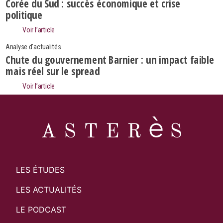
Search
Corée du Sud : succès économique et crise
Rechercher
politique
Voir l’article
Analyse d'actualités
Chute du gouvernement Barnier : un impact faible
mais réel sur le spread
Voir l’article
LES ÉTUDES
LES ACTUALITÉS
LE PODCAST