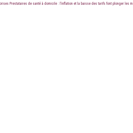
prises Prestataires de santé à domicile : l’inflation et la baisse des tarifs font plonger les 
LE CABINET
LES ÉTUDES
CONTACT