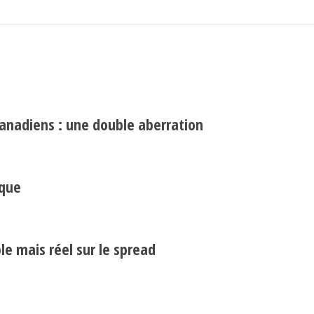
canadiens : une double aberration
Search
Rechercher
ique
e mais réel sur le spread