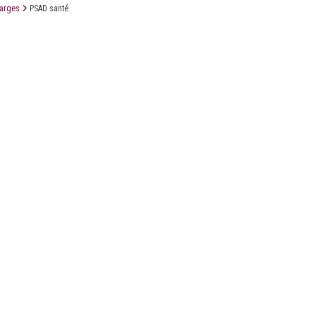
marges
PSAD santé
X
Linkedin
Accessibilité
FR