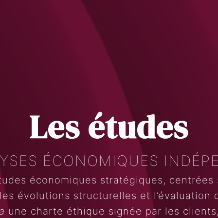
Les études
LYSES ÉCONOMIQUES INDÉP
Search
Rechercher
tudes économiques stratégiques, centrées s
les évolutions structurelles et l’évaluation
a
une charte éthique signée par les clients