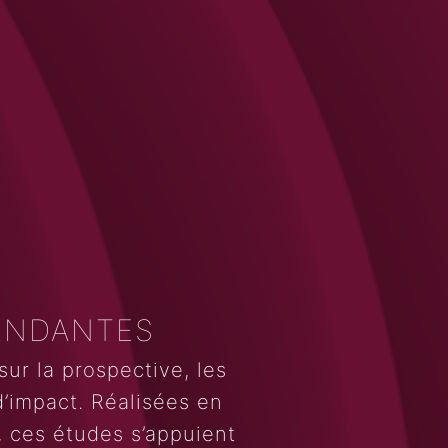
ENDANTES
ur la prospective, les
 d’impact. Réalisées en
, ces études s’appuient