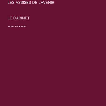
LES ASSISES DE L’AVENIR
LE CABINET
CONTACT
Cabinet Asterès
81 Rue Réaumur
75002 Paris
contact@asteres.fr
MENTIONS LÉGALES
|
POLITIQUE DE PROTECTION DES
DONNÉES PERSONNELLES