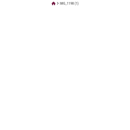
IMG_1198 (1)
LE CABINET
LES ÉTUDES
CONTACT