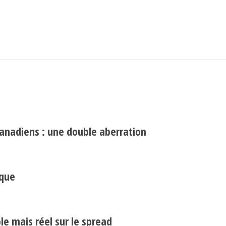
Search
Rechercher
canadiens : une double aberration
ique
e mais réel sur le spread