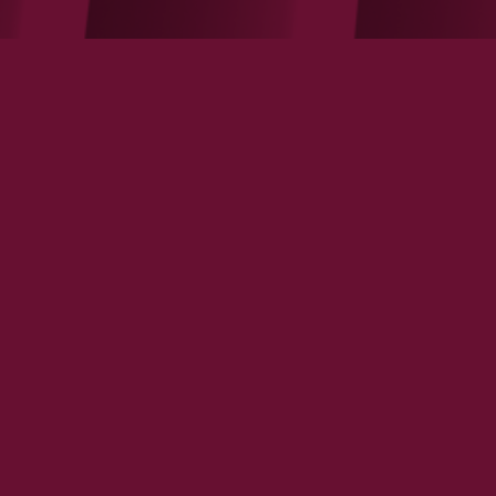
Y a-t-il un pilote aux commandes
de l'entreprise ?
VOIR LA NOTE