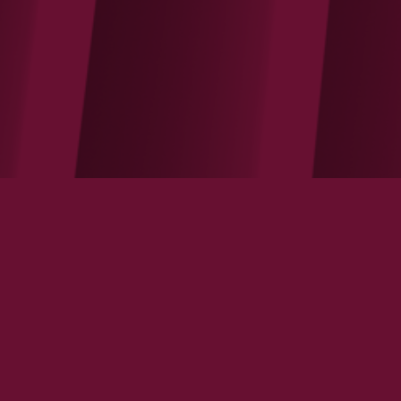
C’est quand il réformera qu’il faudra
soutenir le Président Macron